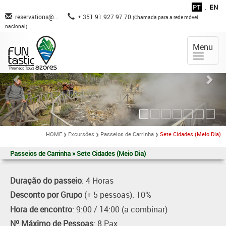
PT
.
EN
reservations@...
+ 351 91 927 97 70
(Chamada para a rede móvel
nacional)
Menu
HOME
Excursões
Passeios de Carrinha
Sete Cidades (Meio Dia)
Passeios de Carrinha » Sete Cidades (Meio Dia)
Duração do passeio
: 4 Horas
Desconto por Grupo
(+ 5 pessoas): 10%
Hora de encontro
: 9:00 / 14:00 (a combinar)
Nº Máximo de Pessoas
: 8 Pax